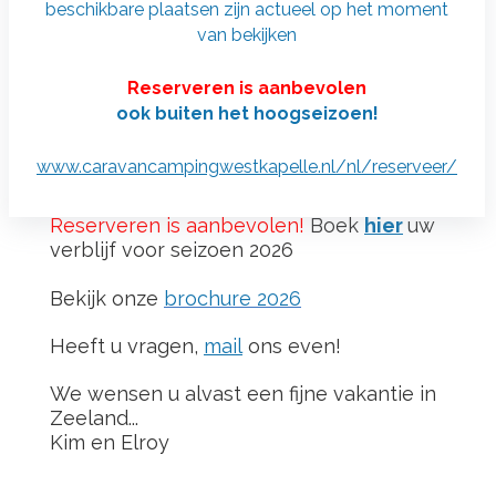
beschikbare plaatsen zijn actueel op het moment
van bekijken
Caravancamping Westkapelle
Reserveren is aanbevolen
het gehele jaar geopend!
ook buiten het hoogseizoen!
www.
caravancampingwestkapelle.nl/nl/reserveer/
Beste gasten,
Reserveren is aanbevolen!
Boek
hier
uw
verblijf voor seizoen 2026
Bekijk onze
brochure 2026
Heeft u vragen,
mail
ons even!
We wensen u alvast een fijne vakantie in
Zeeland...
Kim en Elroy